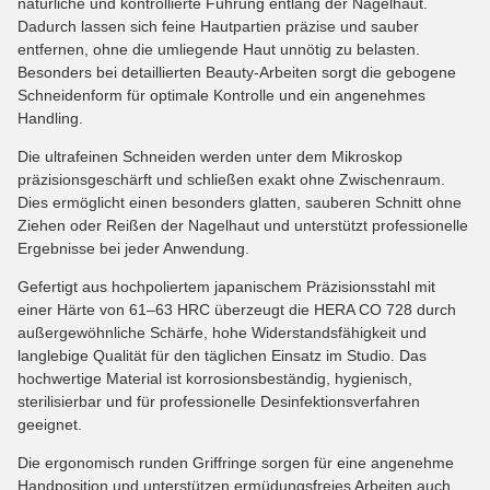
natürliche und kontrollierte Führung entlang der Nagelhaut.
Dadurch lassen sich feine Hautpartien präzise und sauber
entfernen, ohne die umliegende Haut unnötig zu belasten.
Besonders bei detaillierten Beauty-Arbeiten sorgt die gebogene
Schneidenform für optimale Kontrolle und ein angenehmes
Handling.
Die ultrafeinen Schneiden werden unter dem Mikroskop
präzisionsgeschärft und schließen exakt ohne Zwischenraum.
Dies ermöglicht einen besonders glatten, sauberen Schnitt ohne
Ziehen oder Reißen der Nagelhaut und unterstützt professionelle
Ergebnisse bei jeder Anwendung.
Gefertigt aus hochpoliertem japanischem Präzisionsstahl mit
einer Härte von 61–63 HRC überzeugt die HERA CO 728 durch
außergewöhnliche Schärfe, hohe Widerstandsfähigkeit und
langlebige Qualität für den täglichen Einsatz im Studio. Das
hochwertige Material ist korrosionsbeständig, hygienisch,
sterilisierbar und für professionelle Desinfektionsverfahren
geeignet.
Die ergonomisch runden Griffringe sorgen für eine angenehme
Handposition und unterstützen ermüdungsfreies Arbeiten auch