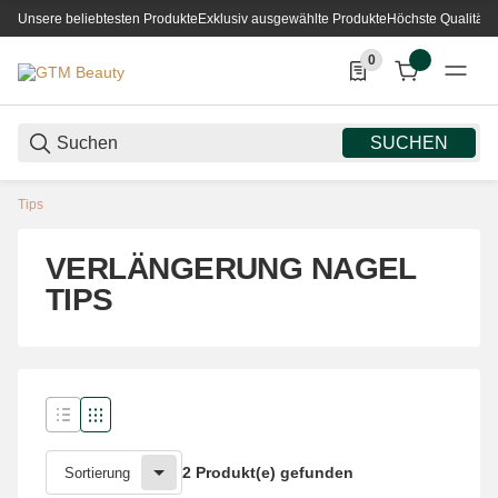
Unsere beliebtesten Produkte
Exklusiv ausgewählte Produkte
Höchste Qualität
0
0 Produkte in der List
SUCHEN
Tips
VERLÄNGERUNG NAGEL
TIPS
2 Produkt(e) gefunden
Sortierung