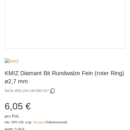
KMIZ Diamant Bit Rundwalze Fein (roter Ring)
ø2,7 mm
Art.Nr.:
856.104.140.080.027
6,05 €
pro Pck.
inkl. 19% USt.
zzgl.
Versand
(Paketversand)
Netto:
5,08 €