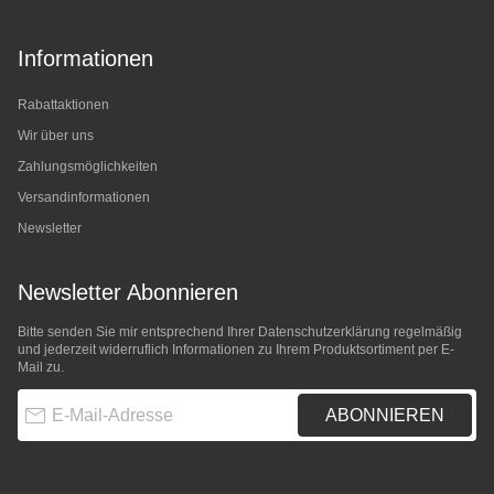
Informationen
Rabattaktionen
Wir über uns
Zahlungsmöglichkeiten
Versandinformationen
Newsletter
Newsletter Abonnieren
Bitte senden Sie mir entsprechend Ihrer
Datenschutzerklärung
regelmäßig
und jederzeit widerruflich Informationen zu Ihrem Produktsortiment per E-
Mail zu.
E-Mail-Adresse
ABONNIEREN