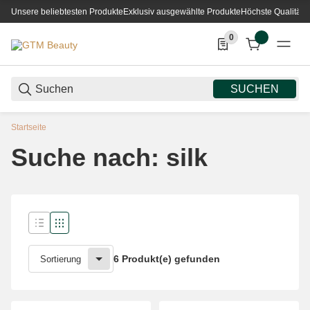
Unsere beliebtesten Produkte
Exklusiv ausgewählte Produkte
Höchste Qualität
0
0 Produkte in der List
SUCHEN
Startseite
Suche nach: silk
6 Produkt(e) gefunden
Sortierung