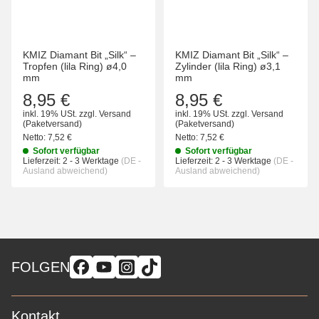
KMIZ Diamant Bit „Silk“ –
KMIZ Diamant Bit „Silk“ –
Tropfen (lila Ring) ø4,0
Zylinder (lila Ring) ø3,1
mm
mm
8,95 €
8,95 €
inkl. 19% USt.
zzgl.
Versand
inkl. 19% USt.
zzgl.
Versand
(Paketversand)
(Paketversand)
Netto:
7,52 €
Netto:
7,52 €
Sofort verfügbar
Sofort verfügbar
Lieferzeit:
2 - 3 Werktage
(DE -
Lieferzeit:
2 - 3 Werktage
(DE -
Ausland abweichend)
Ausland abweichend)
FOLGEN
Kontakt