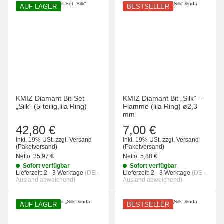
AUF LAGER
BESTSELLER
KMIZ Diamant Bit-Set
KMIZ Diamant Bit „Silk“ –
„Silk“ (5-teilig,lila Ring)
Flamme (lila Ring) ø2,3
mm
42,80 €
7,00 €
inkl. 19% USt.
zzgl.
Versand
inkl. 19% USt.
zzgl.
Versand
(Paketversand)
(Paketversand)
Netto:
35,97 €
Netto:
5,88 €
Sofort verfügbar
Sofort verfügbar
Lieferzeit:
2 - 3 Werktage
(DE -
Lieferzeit:
2 - 3 Werktage
(DE -
Ausland abweichend)
Ausland abweichend)
AUF LAGER
BESTSELLER