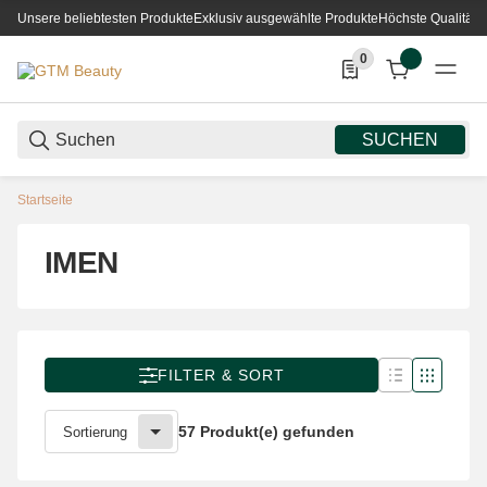
Unsere beliebtesten Produkte
Exklusiv ausgewählte Produkte
Höchste Qualität
0
0 Produkte in der List
SUCHEN
Startseite
IMEN
FILTER & SORT
57 Produkt(e) gefunden
Sortierung