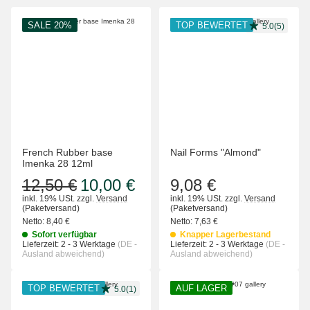
SALE 20%
TOP BEWERTET
5.0(5)
French Rubber base
Nail Forms "Almond"
Imenka 28 12ml
12,50 €
10,00 €
9,08 €
inkl. 19% USt.
zzgl.
Versand
inkl. 19% USt.
zzgl.
Versand
(Paketversand)
(Paketversand)
Netto:
8,40 €
Netto:
7,63 €
Sofort verfügbar
Knapper Lagerbestand
Lieferzeit:
2 - 3 Werktage
(DE -
Lieferzeit:
2 - 3 Werktage
(DE -
Ausland abweichend)
Ausland abweichend)
TOP BEWERTET
AUF LAGER
5.0(1)