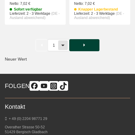
Netto:
7,02 €
Netto:
7,02 €
Sofort verfügbar
Knapper Lagerbestand
Lieferzeit:
2 - 3 Werktage
(DE -
Lieferzeit:
2 - 3 Werktage
(DE -
Ausland abweichend)
Ausland abweichend)
1
Neuer Wert
FOLGEN
Kontakt
+ 49 (0) 2204 98771 29
Overather Strasse 50-52
51429 Bergisch Gladbach