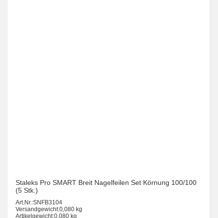
Staleks Pro SMART Breit Nagelfeilen Set Körnung 100/100
(5 Stk.)
Art.Nr.:
SNFB3104
Versandgewicht:
0,080 kg
Artikelgewicht:
0,080 kg