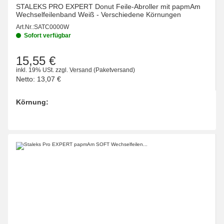
STALEKS PRO EXPERT Donut Feile-Abroller mit papmAm
Wechselfeilenband Weiß - Verschiedene Körnungen
Art.Nr.:
SATC0000W
Sofort verfügbar
15,55 €
inkl. 19% USt.
zzgl.
Versand
(Paketversand)
Netto:
13,07 €
Körnung:
wählen
Bitte wählen Sie eine Variation.