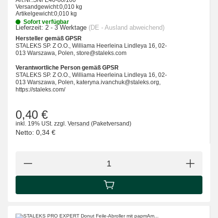
Art.Nr.:
SNFE40-80/100
Versandgewicht:
0,010 kg
Artikelgewicht:
0,010 kg
Sofort verfügbar
Lieferzeit:
2 - 3 Werktage
(DE - Ausland abweichend)
Hersteller gemäß GPSR
STALEKS SP. Z O.O., Williama Heerleina Lindleya 16, 02-
013 Warszawa, Polen, store@staleks.com
Verantwortliche Person gemäß GPSR
STALEKS SP. Z O.O., Williama Heerleina Lindleya 16, 02-
013 Warszawa, Polen, kateryna.ivanchuk@staleks.org,
https://staleks.com/
0,40 €
inkl. 19% USt.
zzgl.
Versand
(Paketversand)
Netto:
0,34 €
IN DEN WARENKORB