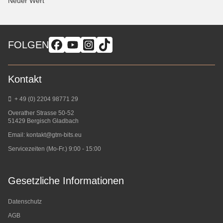
Neuer Wert
FOLGEN
Kontakt
+ 49 (0) 2204 98771 29
Overather Strasse 50-52
51429 Bergisch Gladbach
Email:
kontakt@gtm-bits.eu
Servicezeiten (Mo-Fr.) 9:00 - 15:00
Gesetzliche Informationen
Datenschutz
AGB