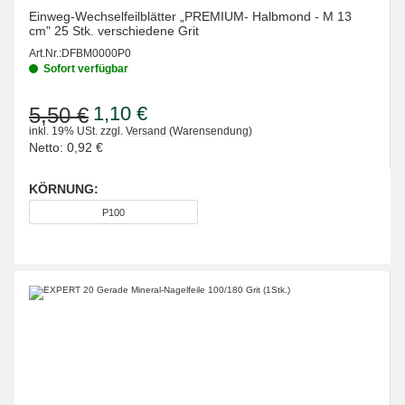
Einweg-Wechselfeilblätter „PREMIUM- Halbmond - M 13
cm" 25 Stk. verschiedene Grit
Art.Nr.:
DFBM0000P0
Sofort verfügbar
1,10 €
5,50 €
inkl. 19% USt.
zzgl.
Versand
(Warensendung)
Netto:
0,92 €
KÖRNUNG:
wählen
P100