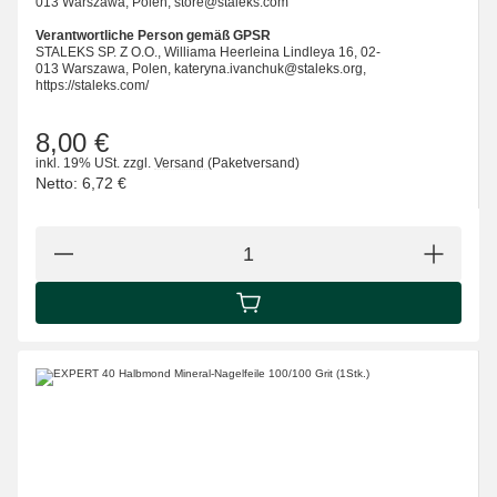
013 Warszawa, Polen, store@staleks.com
Verantwortliche Person gemäß GPSR
STALEKS SP. Z O.O., Williama Heerleina Lindleya 16, 02-
013 Warszawa, Polen, kateryna.ivanchuk@staleks.org,
https://staleks.com/
8,00 €
inkl. 19% USt.
zzgl.
Versand
(Paketversand)
Netto:
6,72 €
IN DEN WARENKORB