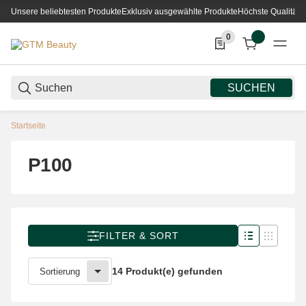
Unsere beliebtesten Produkte
Exklusiv ausgewählte Produkte
Höchste Qualität
0
0 Produkte in der List
SUCHEN
Startseite
P100
FILTER & SORT
14 Produkt(e) gefunden
Sortierung