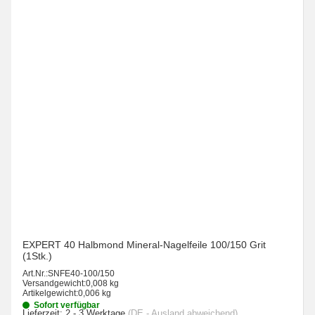
EXPERT 40 Halbmond Mineral-Nagelfeile 100/150 Grit
(1Stk.)
Art.Nr.:
SNFE40-100/150
Versandgewicht:
0,008 kg
Artikelgewicht:
0,006 kg
Sofort verfügbar
Lieferzeit:
2 - 3 Werktage
(DE - Ausland abweichend)