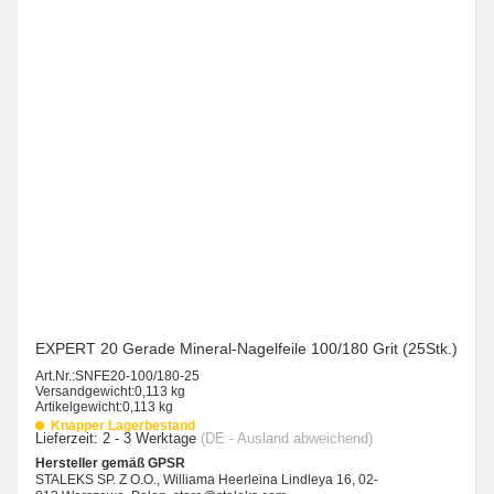
EXPERT 20 Gerade Mineral-Nagelfeile 100/180 Grit (25Stk.)
Art.Nr.:
SNFE20-100/180-25
Versandgewicht:
0,113 kg
Artikelgewicht:
0,113 kg
Knapper Lagerbestand
Lieferzeit:
2 - 3 Werktage
(DE - Ausland abweichend)
Hersteller gemäß GPSR
STALEKS SP. Z O.O., Williama Heerleina Lindleya 16, 02-