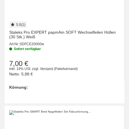
5.0(1)
Staleks Pro EXPERT papmAm SOFT Wechselfeilen Hüllen
(30 Stk.) Weiß
Art.Nr.:
SDFCE20000w
Sofort verfügbar
7,00 €
inkl. 19% USt.
zzgl.
Versand
(Paketversand)
Netto:
5,88 €
Körnung:
wählen
Bitte wählen Sie eine Variation.