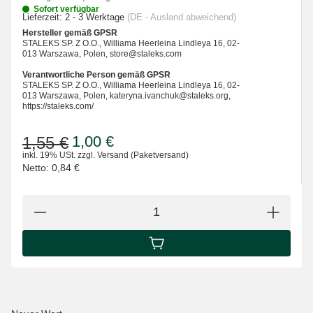
Sofort verfügbar
Lieferzeit:
2 - 3 Werktage
(DE - Ausland abweichend)
Hersteller gemäß GPSR
STALEKS SP. Z O.O., Williama Heerleina Lindleya 16, 02-
013 Warszawa, Polen, store@staleks.com
Verantwortliche Person gemäß GPSR
STALEKS SP. Z O.O., Williama Heerleina Lindleya 16, 02-
013 Warszawa, Polen, kateryna.ivanchuk@staleks.org,
https://staleks.com/
1,00 €
1,55 €
inkl. 19% USt.
zzgl.
Versand
(Paketversand)
Netto:
0,84 €
IN DEN WARENKORB