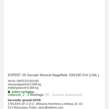
EXPERT 20 Gerade Mineral-Nagelfeile 100/180 Grit (1Stk.)
Art.Nr.:
SNFE20100/180
Versandgewicht:
0,008 kg
Artikelgewicht:
0,008 kg
Sofort verfügbar
Lieferzeit:
2 - 3 Werktage
(DE - Ausland abweichend)
Hersteller gemäß GPSR
STALEKS SP. Z O.O., Williama Heerleina Lindleya 16, 02-
013 Warszawa, Polen, store@staleks.com