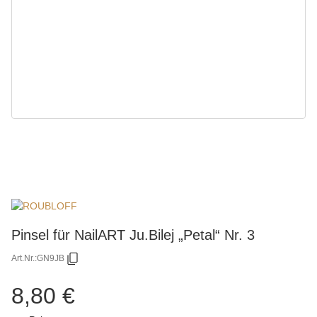
Pinsel für NailART Ju.Bilej „Petal“ Nr. 3
Art.Nr.:
GN9JB
8,80 €