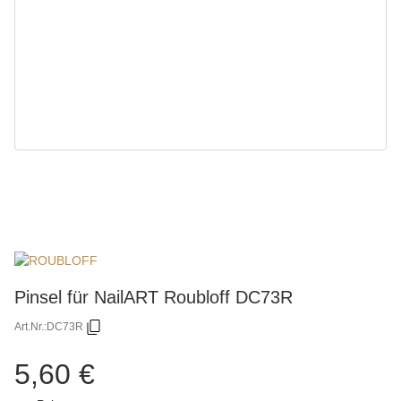
Pinsel für NailART Roubloff DC73R
Art.Nr.:
DC73R
5,60 €