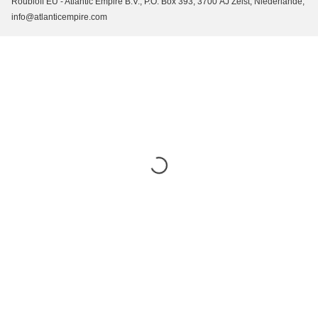
Roubloff EU - Atlantic Empire B.V., P.O. Box 393, 3700 AJ Zeist, Niederlande,
info@atlanticempire.com