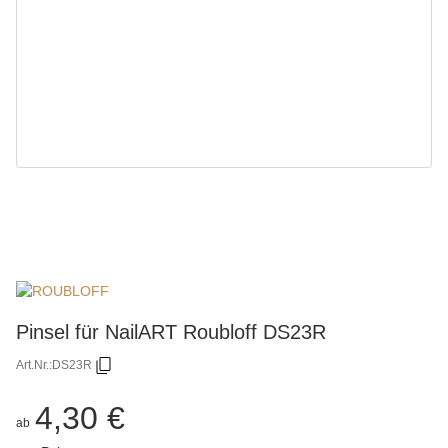
Pinsel für NailART Roubloff DS23R
Art.Nr.:
DS23R
4,30 €
ab