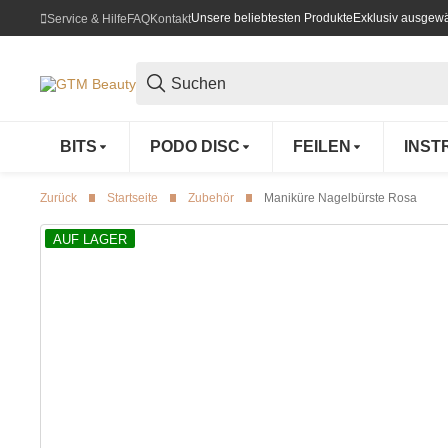
Unsere beliebtesten Produkte
Exklusiv ausgewä
Service & Hilfe
FAQ
Kontakt
BITS
PODO DISC
FEILEN
INST
Zurück
Startseite
Zubehör
Maniküre Nagelbürste Rosa
AUF LAGER