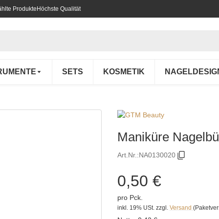
hlte Produkte
Höchste Qualität
RUMENTE
SETS
KOSMETIK
NAGELDESIG
Maniküre Nagelbü
Art.Nr.:
NA0130020
0,50 €
pro Pck.
inkl. 19% USt.
zzgl.
Versand
(Paketve