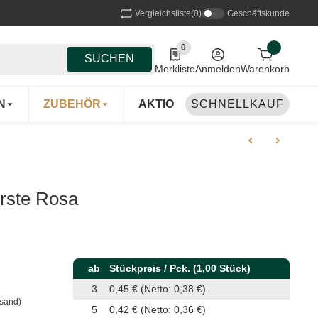
Vergleichsliste
(0)
Geschäftskunde
0
0 Produkte in der Liste
SUCHEN
Merkliste
Anmelden
Warenkorb
N
ZUBEHÖR
AKTIONEN
SCHNELLKAUF
HERSTELLER
rste Rosa
ab
Stückpreis / Pck. (1,00 Stück)
3
0,45 €
(Netto: 0,38 €)
rsand)
5
0,42 €
(Netto: 0,36 €)