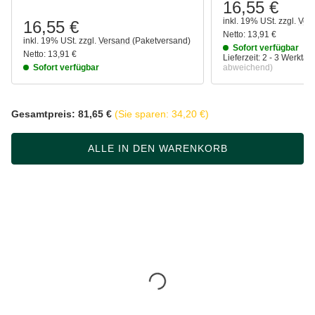
16,55 €
inkl. 19% USt.
zzgl.
Ver
16,55 €
Netto:
13,91 €
inkl. 19% USt.
zzgl.
Versand
(Paketversand)
Sofort verfügbar
Netto:
13,91 €
Lieferzeit:
2 - 3 Werkta
Sofort verfügbar
abweichend)
Gesamtpreis:
81,65 €
(Sie sparen: 34,20 €)
ALLE IN DEN WARENKORB