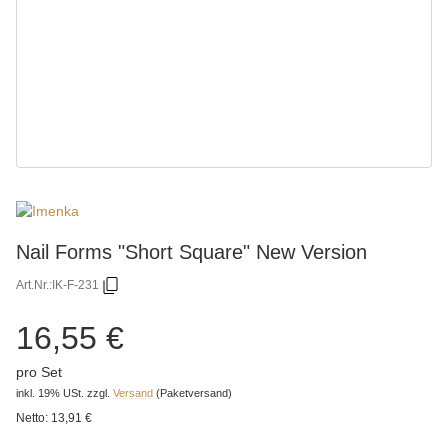
Nail Forms "Short Square" New Version
Art.Nr.:
IK-F-231
16,55 €
pro Set
inkl. 19% USt.
zzgl.
Versand
(Paketversand)
Netto:
13,91 €