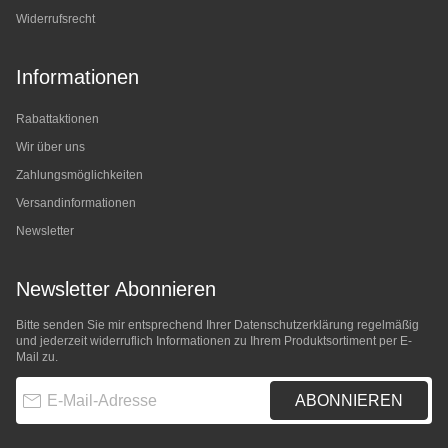
Widerrufsrecht
Informationen
Rabattaktionen
Wir über uns
Zahlungsmöglichkeiten
Versandinformationen
Newsletter
Newsletter Abonnieren
Bitte senden Sie mir entsprechend Ihrer
Datenschutzerklärung
regelmäßig
und jederzeit widerruflich Informationen zu Ihrem Produktsortiment per E-
Mail zu.
E-Mail-Adresse
ABONNIEREN