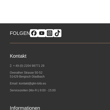
FOLGEN
Kontakt
+ 49 (0) 2204 98771 29
Overather Strasse 50-52
51429 Bergisch Gladbach
Email:
kontakt@gtm-bits.eu
Servicezeiten (Mo-Fr.) 9:00 - 15:00
Informationen