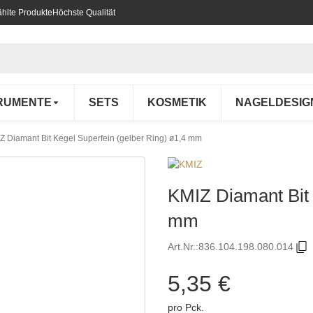
hlte Produkte
Höchste Qualität
RUMENTE
SETS
KOSMETIK
NAGELDESIG
Z Diamant Bit Kegel Superfein (gelber Ring) ø1,4 mm
KMIZ Diamant Bit 
mm
Art.Nr.:
836.104.198.080.014
5,35 €
pro Pck.