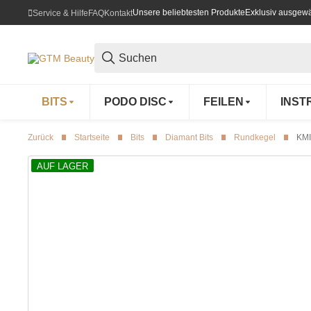
Unsere beliebtesten Produkte
Exklusiv ausgewä
Service & Hilfe
FAQ
Kontakt
BITS
PODO DISC
FEILEN
INST
Zurück
Startseite
Bits
Diamant Bits
Rundkegel
KMI
AUF LAGER