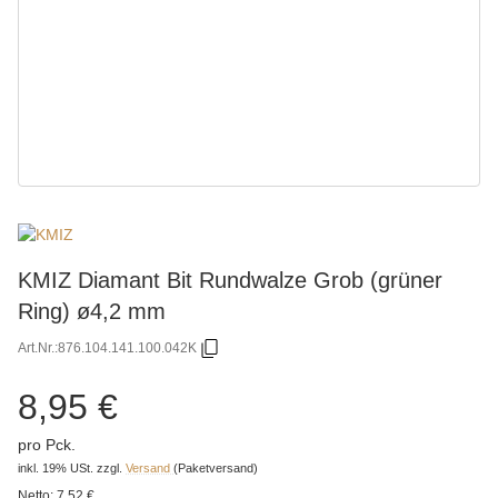
KMIZ Diamant Bit Rundwalze Grob (grüner
Ring) ø4,2 mm
Art.Nr.:
876.104.141.100.042K
8,95 €
pro Pck.
inkl. 19% USt.
zzgl.
Versand
(Paketversand)
Netto:
7,52 €