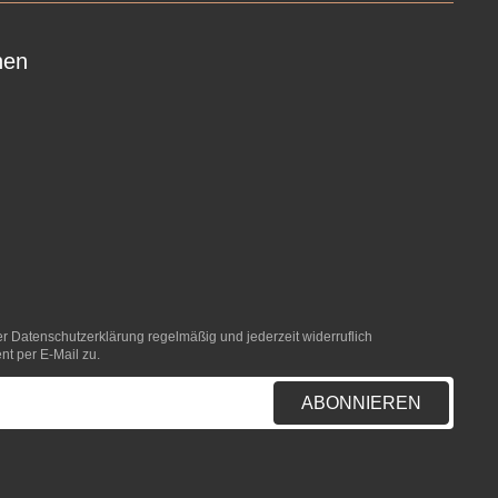
nen
er
Datenschutzerklärung
regelmäßig und jederzeit widerruflich
nt per E-Mail zu.
ABONNIEREN