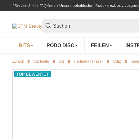
Unsere beliebtesten Produkte
Exklusiv ausgewä
Service & Hilfe
FAQ
Kontakt
BITS
PODO DISC
FEILEN
INST
Zurück
Startseite
Bits
Hartmetall Fräser
KMIZ
Kege
TOP BEWERTET