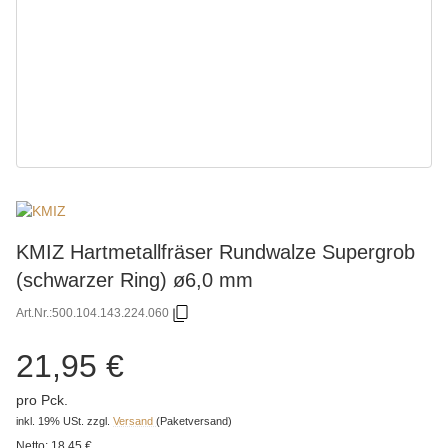
KMIZ Hartmetallfräser Rundwalze Supergrob
(schwarzer Ring) ø6,0 mm
Art.Nr.:
500.104.143.224.060
21,95 €
pro Pck.
inkl. 19% USt.
zzgl.
Versand
(Paketversand)
Netto:
18,45 €