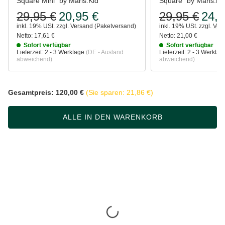
Square Mini" by Maris.Kid
Square" by Maris.Ki
29,95 €
20,95 €
29,95 €
24,9
inkl. 19% USt.
zzgl.
Versand
(Paketversand)
inkl. 19% USt.
zzgl.
Ver
Netto:
17,61 €
Netto:
21,00 €
Sofort verfügbar
Sofort verfügbar
Lieferzeit:
2 - 3 Werktage
(DE - Ausland
Lieferzeit:
2 - 3 Werkta
abweichend)
abweichend)
Gesamtpreis:
120,00 €
(Sie sparen: 21,86 €)
ALLE IN DEN WARENKORB