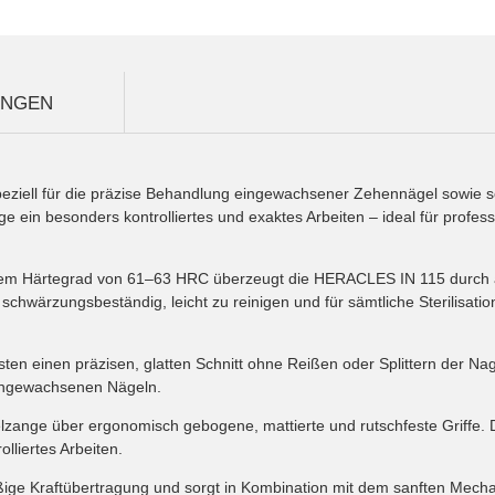
UNGEN
iell für die präzise Behandlung eingewachsener Zehennägel sowie sc
e ein besonders kontrolliertes und exaktes Arbeiten – ideal für prof
inem Härtegrad von 61–63 HRC überzeugt die HERACLES IN 115 durch 
 schwärzungsbeständig, leicht zu reinigen und für sämtliche Sterilisati
n einen präzisen, glatten Schnitt ohne Reißen oder Splittern der Nage
eingewachsenen Nägeln.
nge über ergonomisch gebogene, mattierte und rutschfeste Griffe. Die
liertes Arbeiten.
mäßige Kraftübertragung und sorgt in Kombination mit dem sanften Mec