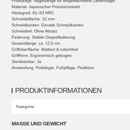
Produkttyp: Nagelzange für eingewachsene Zehennägel
Material: Japanischer Präzisionsstahl
Härtegrad: 61–63 HRC
Schneidefläche: 15 mm
Schneidkanten: Gerade Schneidkanten
Schneidteil: Ohne Absatz
Federung: Stabile Doppelfederung
Gesamtlänge: ca. 12,5 cm
Griffoberfläche: Mattiert & rutschfest
Griffform: Ergonomisch gebogen
Sterilisierbar: Ja
Anwendung: Podologie, Fußpflege, Pediküre
PRODUKTINFORMATIONEN
Produkteigenschaft
Wert
Kategorie:
MASSE UND GEWICHT