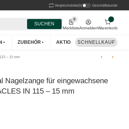
Vergleichsliste
(0)
Geschäftskunde
0
0 Produkte in der Liste
SUCHEN
Merkliste
Anmelden
Warenkorb
N
ZUBEHÖR
AKTIONEN
SCHNELLKAUF
HERSTELLER
 115 – 15 mm
l Nagelzange für eingewachsene
CLES IN 115 – 15 mm