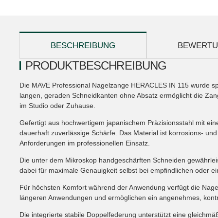
weitere Registerkarten anzeigen
BESCHREIBUNG
BEWERT
PRODUKTBESCHREIBUNG
Die MAVE Professional Nagelzange HERACLES IN 115 wurde spez
langen, geraden Schneidkanten ohne Absatz ermöglicht die Zang
im Studio oder Zuhause.
Gefertigt aus hochwertigem japanischem Präzisionsstahl mit e
dauerhaft zuverlässige Schärfe. Das Material ist korrosions- und
Anforderungen im professionellen Einsatz.
Die unter dem Mikroskop handgeschärften Schneiden gewährleiste
dabei für maximale Genauigkeit selbst bei empfindlichen oder 
Für höchsten Komfort während der Anwendung verfügt die Nagelza
längeren Anwendungen und ermöglichen ein angenehmes, kontrol
Die integrierte stabile Doppelfederung unterstützt eine gleich