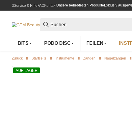
Unsere beliebtesten Produkte
Exklusiv ausgewä
Service & Hilfe
FAQ
Kontakt
BITS
PODO DISC
FEILEN
INST
Zurück
Startseite
Instrumente
Zangen
Nagelzangen
AUF LAGER