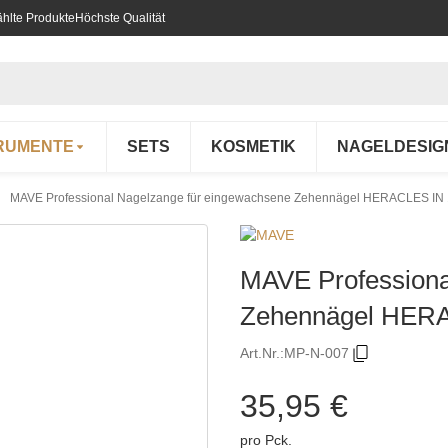
hlte Produkte
Höchste Qualität
RUMENTE
SETS
KOSMETIK
NAGELDESIG
MAVE Professional Nagelzange für eingewachsene Zehennägel HERACLES IN
MAVE Professiona
Zehennägel HERA
Art.Nr.:
MP-N-007
35,95 €
pro Pck.