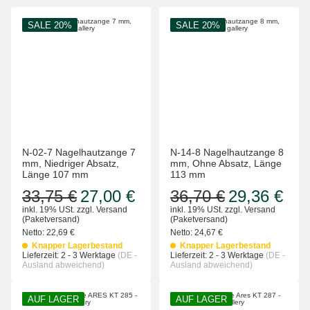
SALE 20%
SALE 20%
N-02-7 Nagelhautzange 7
N-14-8 Nagelhautzange 8
mm, Niedriger Absatz,
mm, Ohne Absatz, Länge
Länge 107 mm
113 mm
33,75 €
27,00 €
36,70 €
29,36 €
inkl. 19% USt.
zzgl.
Versand
inkl. 19% USt.
zzgl.
Versand
(Paketversand)
(Paketversand)
Netto:
22,69 €
Netto:
24,67 €
Knapper Lagerbestand
Knapper Lagerbestand
Lieferzeit:
2 - 3 Werktage
(DE -
Lieferzeit:
2 - 3 Werktage
(DE -
Ausland abweichend)
Ausland abweichend)
AUF LAGER
AUF LAGER