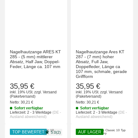
Nagelhautzange ARES KT
Nagelhautzange Ares KT
285 - (5 mm) mittlerer
287 - (7 mm) hoher
Absatz, Half Jaw, Doppel-
Absatz, Full Jaw,
Feder, Länge ca. 107 mm
Doppelfeder, Länge ca
107 mm, schmale, gerade
Griffform
35,95 €
35,95 €
inkl. 19% USt.
zzgl.
Versand
inkl. 19% USt.
zzgl.
Versand
(Paketversand)
(Paketversand)
Netto:
30,21 €
Netto:
30,21 €
Sofort verfügbar
Sofort verfügbar
Lieferzeit:
2 - 3 Werktage
(DE -
Lieferzeit:
2 - 3 Werktage
(DE -
Ausland abweichend)
Ausland abweichend)
TOP BEWERTET
AUF LAGER
5.0(2)