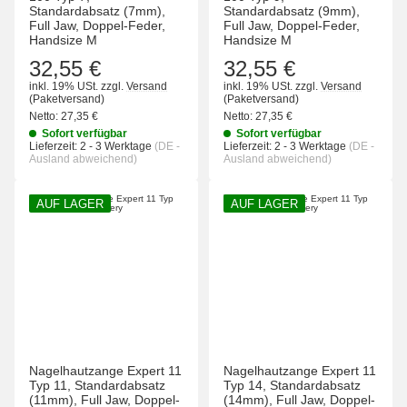
Standardabsatz (7mm),
Standardabsatz (9mm),
Full Jaw, Doppel-Feder,
Full Jaw, Doppel-Feder,
Handsize M
Handsize M
32,55 €
32,55 €
inkl. 19% USt.
zzgl.
Versand
inkl. 19% USt.
zzgl.
Versand
(Paketversand)
(Paketversand)
Netto:
27,35 €
Netto:
27,35 €
Sofort verfügbar
Sofort verfügbar
Lieferzeit:
2 - 3 Werktage
(DE -
Lieferzeit:
2 - 3 Werktage
(DE -
Ausland abweichend)
Ausland abweichend)
AUF LAGER
AUF LAGER
Nagelhautzange Expert 11
Nagelhautzange Expert 11
Typ 11, Standardabsatz
Typ 14, Standardabsatz
(11mm), Full Jaw, Doppel-
(14mm), Full Jaw, Doppel-