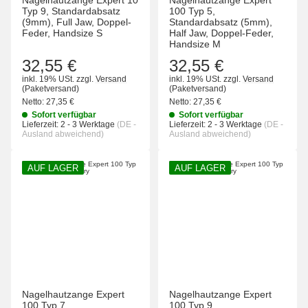
Nagelhautzange Expert 10
Nagelhautzange Expert
Typ 9, Standardabsatz
100 Typ 5,
(9mm), Full Jaw, Doppel-
Standardabsatz (5mm),
Feder, Handsize S
Half Jaw, Doppel-Feder,
Handsize M
32,55 €
32,55 €
inkl. 19% USt.
zzgl.
Versand
inkl. 19% USt.
zzgl.
Versand
(Paketversand)
(Paketversand)
Netto:
27,35 €
Netto:
27,35 €
Sofort verfügbar
Sofort verfügbar
Lieferzeit:
2 - 3 Werktage
(DE -
Lieferzeit:
2 - 3 Werktage
(DE -
Ausland abweichend)
Ausland abweichend)
AUF LAGER
AUF LAGER
Nagelhautzange Expert
Nagelhautzange Expert
100 Typ 7,
100 Typ 9,