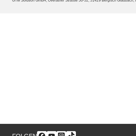
GTM Solution GmbH, Overather Strasse 50-52, 51429 Bergisch Gladbach, Nor