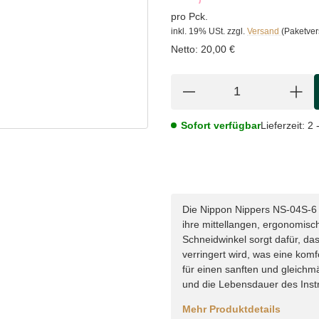
pro Pck.
inkl. 19% USt.
zzgl.
Versand
(Paketve
Netto:
20,00 €
Sofort verfügbar
Lieferzeit:
2 
Die Nippon Nippers NS-04S-6 
ihre mittellangen, ergonomisch
Schneidwinkel sorgt dafür, d
verringert wird, was eine komf
für einen sanften und gleich
und die Lebensdauer des Instr
Mehr Produktdetails