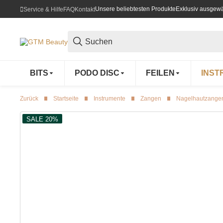
Unsere beliebtesten Produkte
Exklusiv ausgewä
Service & Hilfe
FAQ
Kontakt
BITS
PODO DISC
FEILEN
INST
Zurück
Startseite
Instrumente
Zangen
Nagelhautzange
SALE 20%