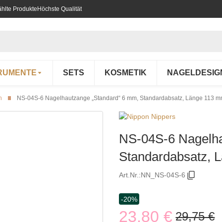
hlte Produkte
Höchste Qualität
RUMENTE
SETS
KOSMETIK
NAGELDESIG
n
NS-04S-6 Nagelhautzange „Standard“ 6 mm, Standardabsatz, Länge 113 
NS-04S-6 Nagelha
Standardabsatz, 
Art.Nr.:
NN_NS-04S-6
-20%
23,80 €
29,75 €