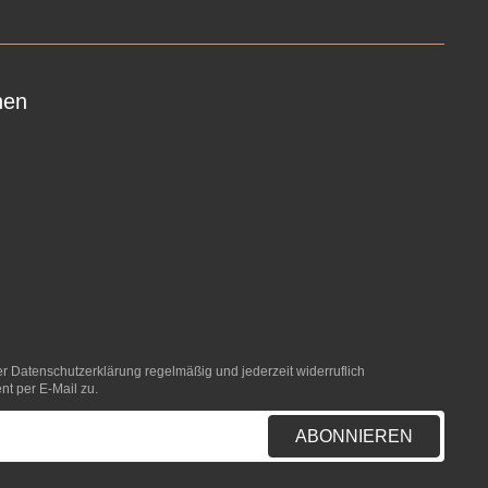
nen
er
Datenschutzerklärung
regelmäßig und jederzeit widerruflich
nt per E-Mail zu.
ABONNIEREN