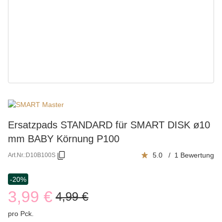
Ersatzpads STANDARD für SMART DISK ø10
mm BABY Körnung P100
5.0 / 1 Bewertung
Art.Nr.:
D10B100S
-20%
3,99 €
4,99 €
pro Pck.