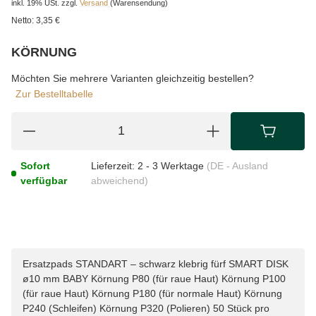
inkl. 19% USt.
zzgl.
Versand
(Warensendung)
Netto:
3,35 €
KÖRNUNG
wählen
Bitte wählen Sie eine Variation.
Möchten Sie mehrere Varianten gleichzeitig bestellen?
Zur Bestelltabelle
Sofort
Lieferzeit:
2 - 3 Werktage
(DE - Ausland
verfügbar
abweichend)
Ersatzpads STANDART – schwarz klebrig fürf SMART DISK
ø10 mm BABY Körnung P80 (für raue Haut) Körnung P100
(für raue Haut) Körnung P180 (für normale Haut) Körnung
P240 (Schleifen) Körnung P320 (Polieren) 50 Stück pro