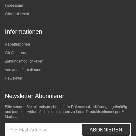
Impressum
Widerrufsrecht
Informationen
Rabattaktionen
Wir über uns
Zahlungsmöglichkeiten
Versandinformationen
Newsletter
Newsletter Abonnieren
Bitte senden Sie mir entsprechend Ihrer
Datenschutzerklärung
regelmäßig
und jederzeit widerruflich Informationen zu Ihrem Produktsortiment per E-
Mail zu.
E-Mail-Adresse
ABONNIEREN