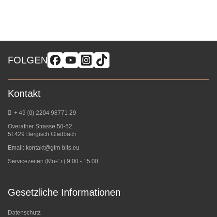
FOLGEN
Kontakt
+ 49 (0) 2204 98771 29
Overather Strasse 50-52
51429 Bergisch Gladbach
Email:
kontakt@gtm-bits.eu
Servicezeiten (Mo-Fr.) 9:00 - 15:00
Gesetzliche Informationen
Datenschutz