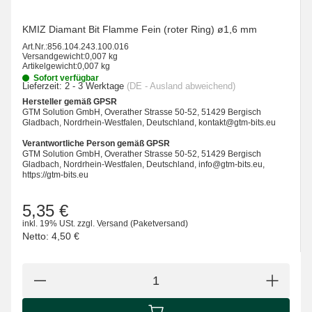
KMIZ Diamant Bit Flamme Fein (roter Ring) ø1,6 mm
Art.Nr.:
856.104.243.100.016
Versandgewicht:
0,007 kg
Artikelgewicht:
0,007 kg
Sofort verfügbar
Lieferzeit:
2 - 3 Werktage
(DE - Ausland abweichend)
Hersteller gemäß GPSR
GTM Solution GmbH, Overather Strasse 50-52, 51429 Bergisch
Gladbach, Nordrhein-Westfalen, Deutschland, kontakt@gtm-bits.eu
Verantwortliche Person gemäß GPSR
GTM Solution GmbH, Overather Strasse 50-52, 51429 Bergisch
Gladbach, Nordrhein-Westfalen, Deutschland, info@gtm-bits.eu,
https://gtm-bits.eu
5,35 €
inkl. 19% USt.
zzgl.
Versand
(Paketversand)
Netto:
4,50 €