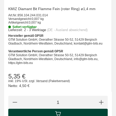
KMIZ Diamant Bit Flamme Fein (roter Ring) ø1,4 mm
Art.Nr.:
856.104.244.031.014
Versandgewicht:
0,007 kg
Artikelgewicht:
0,007 kg
Sofort verfügbar
Lieferzeit:
2 - 3 Werktage
(DE - Ausland abweichend)
Hersteller gemäß GPSR
GTM Solution GmbH, Overather Strasse 50-52, 51429 Bergisch
Gladbach, Nordrhein-Westfalen, Deutschland, kontakt@gtm-bits.eu
Verantwortliche Person gemäß GPSR
GTM Solution GmbH, Overather Strasse 50-52, 51429 Bergisch
Gladbach, Nordrhein-Westfalen, Deutschland, info@gtm-bits.eu,
https://gtm-bits.eu
5,35 €
inkl. 19% USt.
zzgl.
Versand
(Paketversand)
Netto:
4,50 €
IN DEN WARENKORB