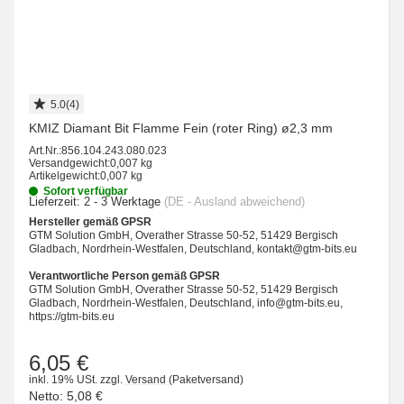
5.0(4)
KMIZ Diamant Bit Flamme Fein (roter Ring) ø2,3 mm
Art.Nr.:
856.104.243.080.023
Versandgewicht:
0,007 kg
Artikelgewicht:
0,007 kg
Sofort verfügbar
Lieferzeit:
2 - 3 Werktage
(DE - Ausland abweichend)
Hersteller gemäß GPSR
GTM Solution GmbH, Overather Strasse 50-52, 51429 Bergisch
Gladbach, Nordrhein-Westfalen, Deutschland, kontakt@gtm-bits.eu
Verantwortliche Person gemäß GPSR
GTM Solution GmbH, Overather Strasse 50-52, 51429 Bergisch
Gladbach, Nordrhein-Westfalen, Deutschland, info@gtm-bits.eu,
https://gtm-bits.eu
6,05 €
inkl. 19% USt.
zzgl.
Versand
(Paketversand)
Netto:
5,08 €