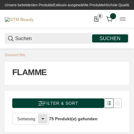
Unsere beliebtesten Produkte
Exklusiv ausgewählte Produkte
Höchste Qualität
0
0 Produkte in der List
SUCHEN
Diamant Bits
FLAMME
FILTER & SORT
75 Produkt(e) gefunden
Sortierung