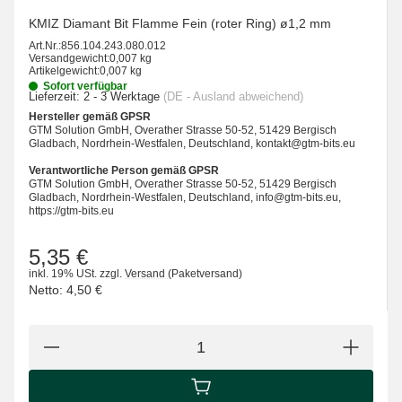
KMIZ Diamant Bit Flamme Fein (roter Ring) ø1,2 mm
Art.Nr.:
856.104.243.080.012
Versandgewicht:
0,007 kg
Artikelgewicht:
0,007 kg
Sofort verfügbar
Lieferzeit:
2 - 3 Werktage
(DE - Ausland abweichend)
Hersteller gemäß GPSR
GTM Solution GmbH, Overather Strasse 50-52, 51429 Bergisch
Gladbach, Nordrhein-Westfalen, Deutschland, kontakt@gtm-bits.eu
Verantwortliche Person gemäß GPSR
GTM Solution GmbH, Overather Strasse 50-52, 51429 Bergisch
Gladbach, Nordrhein-Westfalen, Deutschland, info@gtm-bits.eu,
https://gtm-bits.eu
5,35 €
inkl. 19% USt.
zzgl.
Versand
(Paketversand)
Netto:
4,50 €
IN DEN WARENKORB