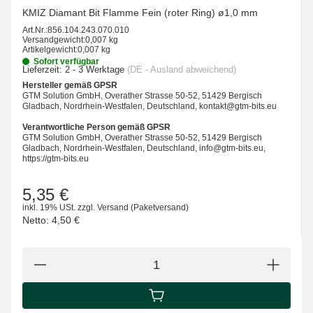
KMIZ Diamant Bit Flamme Fein (roter Ring) ø1,0 mm
Art.Nr.:
856.104.243.070.010
Versandgewicht:
0,007 kg
Artikelgewicht:
0,007 kg
Sofort verfügbar
Lieferzeit:
2 - 3 Werktage
(DE - Ausland abweichend)
Hersteller gemäß GPSR
GTM Solution GmbH, Overather Strasse 50-52, 51429 Bergisch
Gladbach, Nordrhein-Westfalen, Deutschland, kontakt@gtm-bits.eu
Verantwortliche Person gemäß GPSR
GTM Solution GmbH, Overather Strasse 50-52, 51429 Bergisch
Gladbach, Nordrhein-Westfalen, Deutschland, info@gtm-bits.eu,
https://gtm-bits.eu
5,35 €
inkl. 19% USt.
zzgl.
Versand
(Paketversand)
Netto:
4,50 €
IN DEN WARENKORB