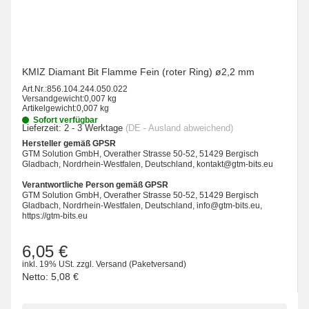
KMIZ Diamant Bit Flamme Fein (roter Ring) ø2,2 mm
Art.Nr.:
856.104.244.050.022
Versandgewicht:
0,007 kg
Artikelgewicht:
0,007 kg
Sofort verfügbar
Lieferzeit:
2 - 3 Werktage
(DE - Ausland abweichend)
Hersteller gemäß GPSR
GTM Solution GmbH, Overather Strasse 50-52, 51429 Bergisch
Gladbach, Nordrhein-Westfalen, Deutschland, kontakt@gtm-bits.eu
Verantwortliche Person gemäß GPSR
GTM Solution GmbH, Overather Strasse 50-52, 51429 Bergisch
Gladbach, Nordrhein-Westfalen, Deutschland, info@gtm-bits.eu,
https://gtm-bits.eu
6,05 €
inkl. 19% USt.
zzgl.
Versand
(Paketversand)
Netto:
5,08 €