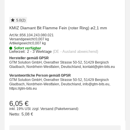
5.0(2)
KMIZ Diamant Bit Flamme Fein (roter Ring) ø2,1 mm
Art.Nr.:
856.104.243.080.021
Versandgewicht:
0,007 kg
Artikelgewicht:
0,007 kg
Sofort verfügbar
Lieferzeit:
2 - 3 Werktage
(DE - Ausland abweichend)
Hersteller gemäß GPSR
GTM Solution GmbH, Overather Strasse 50-52, 51429 Bergisch
Gladbach, Nordrhein-Westfalen, Deutschland, kontakt@gtm-bits.eu
Verantwortliche Person gemäß GPSR
GTM Solution GmbH, Overather Strasse 50-52, 51429 Bergisch
Gladbach, Nordrhein-Westfalen, Deutschland, info@gtm-bits.eu,
https://gtm-bits.eu
6,05 €
inkl. 19% USt.
zzgl.
Versand
(Paketversand)
Netto:
5,08 €