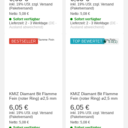
inkl. 19% USt.
zzgl.
Versand
inkl. 19% USt.
zzgl.
Versand
(Paketversand)
(Paketversand)
Netto:
5,08 €
Netto:
5,08 €
Sofort verfügbar
Sofort verfügbar
Lieferzeit:
2 - 3 Werktage
(DE -
Lieferzeit:
2 - 3 Werktage
(DE -
Ausland abweichend)
Ausland abweichend)
BESTSELLER
TOP BEWERTET
5.0(1)
KMIZ Diamant Bit Flamme
KMIZ Diamant Bit Flamme
Fein (roter Ring) ø2,5 mm
Fein (roter Ring) ø2,5 mm
6,05 €
6,05 €
inkl. 19% USt.
zzgl.
Versand
inkl. 19% USt.
zzgl.
Versand
(Paketversand)
(Paketversand)
Netto:
5,08 €
Netto:
5,08 €
Sofort verfügbar
Sofort verfügbar