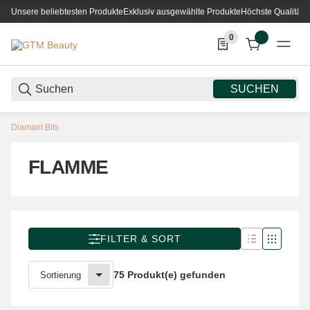
Unsere beliebtesten Produkte
Exklusiv ausgewählte Produkte
Höchste Qualität
0
0 Produkte in der List
SUCHEN
Diamant Bits
FLAMME
FILTER & SORT
75 Produkt(e) gefunden
Sortierung