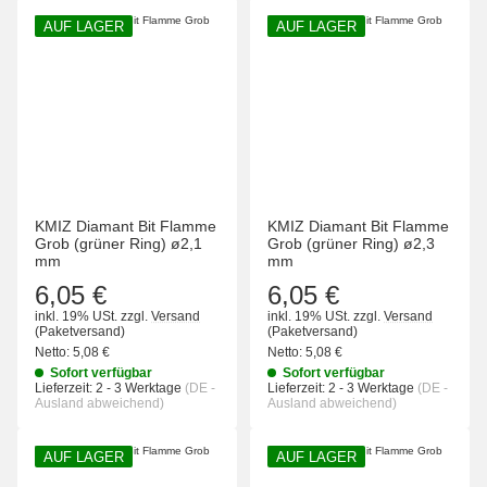
AUF LAGER
AUF LAGER
KMIZ Diamant Bit Flamme
KMIZ Diamant Bit Flamme
Grob (grüner Ring) ø2,1
Grob (grüner Ring) ø2,3
mm
mm
6,05 €
6,05 €
inkl. 19% USt.
zzgl.
Versand
inkl. 19% USt.
zzgl.
Versand
(Paketversand)
(Paketversand)
Netto:
5,08 €
Netto:
5,08 €
Sofort verfügbar
Sofort verfügbar
Lieferzeit:
2 - 3 Werktage
(DE -
Lieferzeit:
2 - 3 Werktage
(DE -
Ausland abweichend)
Ausland abweichend)
AUF LAGER
AUF LAGER