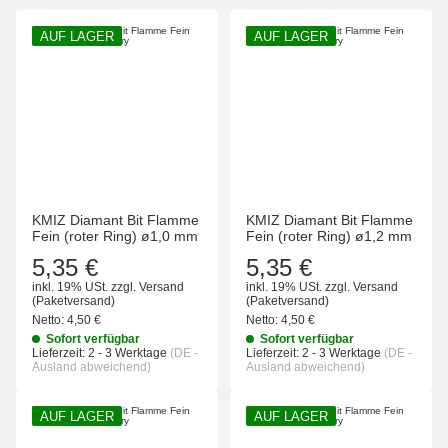
AUF LAGER
AUF LAGER
KMIZ Diamant Bit Flamme
KMIZ Diamant Bit Flamme
Fein (roter Ring) ø1,0 mm
Fein (roter Ring) ø1,2 mm
5,35 €
5,35 €
inkl. 19% USt.
zzgl.
Versand
inkl. 19% USt.
zzgl.
Versand
(Paketversand)
(Paketversand)
Netto:
4,50 €
Netto:
4,50 €
Sofort verfügbar
Sofort verfügbar
Lieferzeit:
2 - 3 Werktage
(DE -
Lieferzeit:
2 - 3 Werktage
(DE -
Ausland abweichend)
Ausland abweichend)
AUF LAGER
AUF LAGER