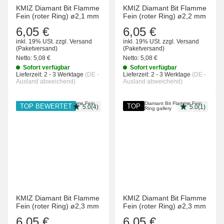
KMIZ Diamant Bit Flamme
KMIZ Diamant Bit Flamme
Fein (roter Ring) ø2,1 mm
Fein (roter Ring) ø2,2 mm
6,05 €
6,05 €
inkl. 19% USt.
zzgl.
Versand
inkl. 19% USt.
zzgl.
Versand
(Paketversand)
(Paketversand)
Netto:
5,08 €
Netto:
5,08 €
Sofort verfügbar
Sofort verfügbar
Lieferzeit:
2 - 3 Werktage
(DE -
Lieferzeit:
2 - 3 Werktage
(DE -
Ausland abweichend)
Ausland abweichend)
TOP BEWERTET
TOP
5.0(4)
5.0(1)
KMIZ Diamant Bit Flamme
KMIZ Diamant Bit Flamme
Fein (roter Ring) ø2,3 mm
Fein (roter Ring) ø2,3 mm
6,05 €
6,05 €